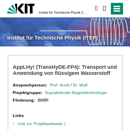
suchen
Institut für Technische Physik (ITEP)
Institut für Technische Physik (ITEP)
AppLHy! (TransHyDE-FP4): Transport und
Anwendung von flüssigem Wasserstoff
Ansprechperson:
Prof. Arndt
/
Dr. Wolf
Projektgruppe:
Supraleitende Magnettechnologie
Förderung:
BMBF
Links
Link zur Projektwebseite