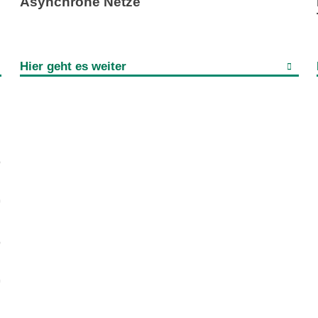
Asynchrone Netze
Hier geht es weiter