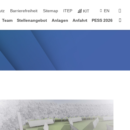
suc
utz
Barrierefreiheit
Sitemap
ITEP
EN
KIT
Star
Team
Stellenangebot
Anlagen
Anfahrt
PESS 2026