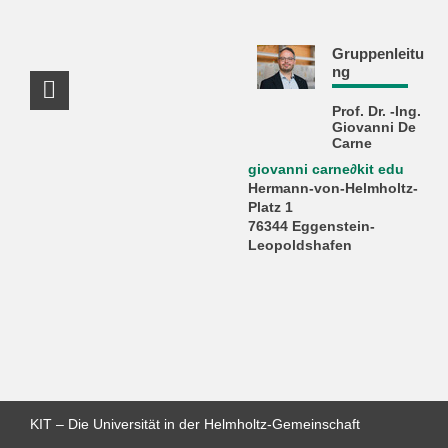
Gruppenleitu
ng
LinkedIn Profil
Prof. Dr. -Ing.
Giovanni De
Carne
giovanni carne
∂
kit edu
Hermann-von-Helmholtz-
Platz 1
76344 Eggenstein-
Leopoldshafen
KIT – Die Universität in der Helmholtz-Gemeinschaft