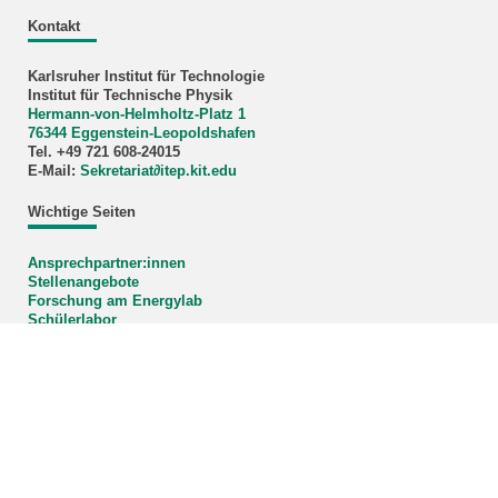
Kontakt
Karlsruher Institut für Technologie
Institut für Technische Physik
Hermann-von-Helmholtz-Platz 1
76344 Eggenstein-Leopoldshafen
Tel. +49 721 608-24015
E-Mail:
Sekretariat∂itep.kit.edu
Wichtige Seiten
Ansprechpartner:innen
Stellenangebote
Forschung am Energylab
Schülerlabor
Bildnachweis Titelbild: KIT
KIT – Die Universität in der Helmholtz-Gemeinschaft
letzte Änderung: 13.01.2026
Home
Impressum
Datenschutz
Barrierefreiheit
Sitemap
KIT